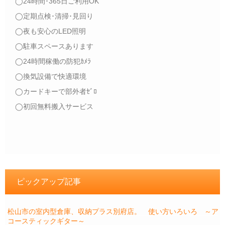
◯24時間･365日ご利用OK
◯定期点検･清掃･見回り
◯夜も安心のLED照明
◯駐車スペースあります
◯24時間稼働の防犯ｶﾒﾗ
◯換気設備で快適環境
◯カードキーで部外者ｾﾞﾛ
◯初回無料搬入サービス
ピックアップ記事
松山市の室内型倉庫、収納プラス別府店。 使い方いろいろ ～ア
コースティックギター～