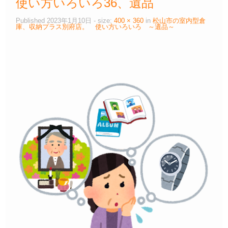
使い方いろいろ36、遺品
Published
2023年1月10日
- size:
400 × 360
in
松山市の室内型倉
庫、収納プラス別府店。 使い方いろいろ ～遺品～