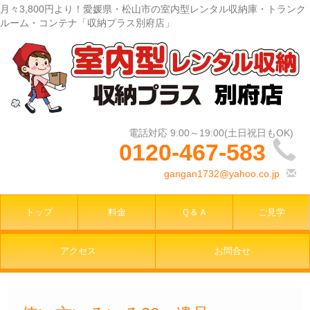
月々3,800円より！愛媛県・松山市の室内型レンタル収納庫・トランク
ルーム・コンテナ「収納プラス別府店」
0120-467-583
gangan1732@yahoo.co.jp
トップ
料金
Ｑ＆Ａ
ご見学
アクセス
お問合せ