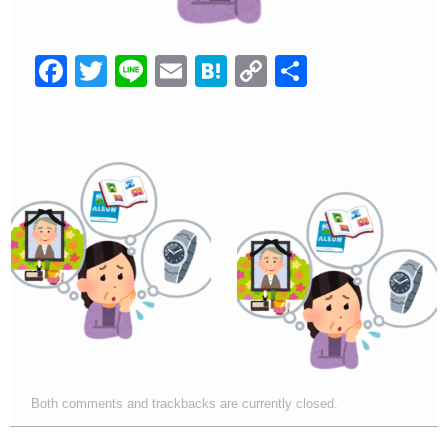
F
T
Li
E
H
C
共
a
wi
n
m
at
o
有
c
tt
e
ail
e
p
e
er
n
y
b
a
Li
o
n
o
k
k
Both comments and trackbacks are currently closed.