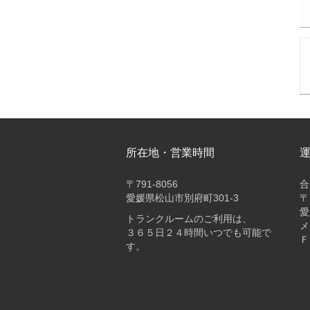
所在地・営業時間
〒
791-8056
合
愛媛県松山市別府町301-3
〒
愛
トランクルームのご利用は、
メ
３６５日２４時間いつでも可能で
Ｆ
す。