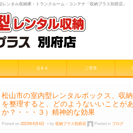
室内型レンタル収納庫・トランクルーム・コンテナ「収納プラス別府店」
Ｑ＆Ａ
ご見学
松山市の室内型レンタルボックス、収納
を整理すると、どのようないいことが
か？・・・３）精神的な効果
Posted on
2023年9月4日
by
収納プラス別府店
Posted in
ブログ