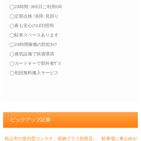
◯24時間･365日ご利用OK
◯定期点検･清掃･見回り
◯夜も安心のLED照明
◯駐車スペースあります
◯24時間稼働の防犯ｶﾒﾗ
◯換気設備で快適環境
◯カードキーで部外者ｾﾞﾛ
◯初回無料搬入サービス
ピックアップ記事
松山市の室内型コンテナ、収納プラス別府店。 駐車場に車止めが