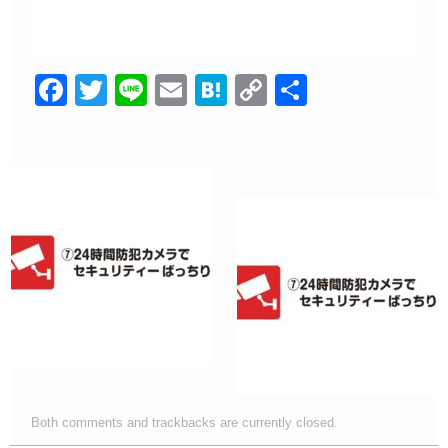
F
T
Li
E
H
C
共
a
wi
n
m
at
o
有
c
tt
e
ail
e
p
e
er
n
y
b
a
Li
o
n
o
k
k
Both comments and trackbacks are currently closed.