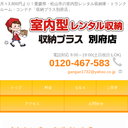
月々3,800円より！愛媛県・松山市の室内型レンタル収納庫・トランク
ルーム・コンテナ「収納プラス別府店」
0120-467-583
gangan1732@yahoo.co.jp
トップ
料金
Ｑ＆Ａ
ご見学
アクセス
お問合せ